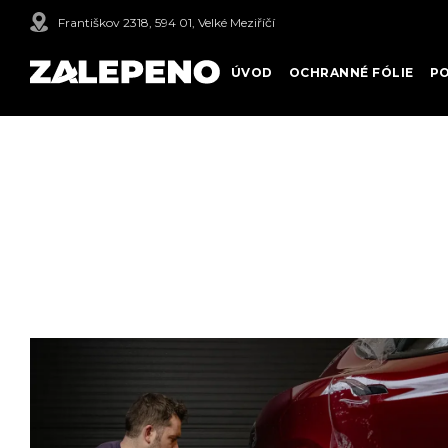
Františkov 2318, 594 01, Velké Meziříčí
ÚVOD
OCHRANNÉ FÓLIE
P