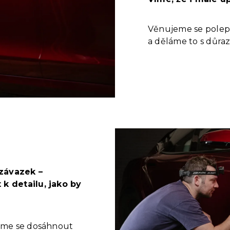
Věnujeme se polepům
a děláme to s důraze
závazek –
k detailu, jako by
žíme se dosáhnout