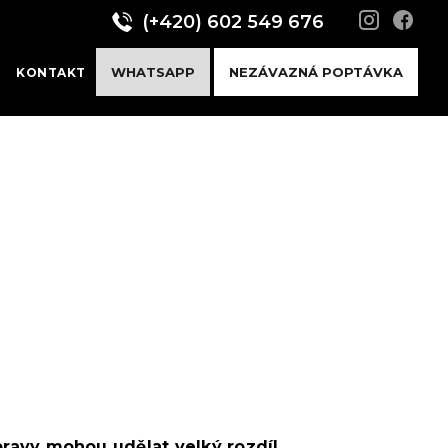
(+420) 602 549 676
WHATSAPP
NEZÁVAZNÁ POPTÁVKA
KONTAKT
pravy mohou udělat velký rozdíl.