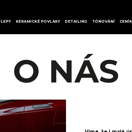
OLEPY
KERAMICKÉ POVLAKY
DETAILING
TÓNOVÁNÍ
CENÍK
O NÁS
Víme, že i malé ú