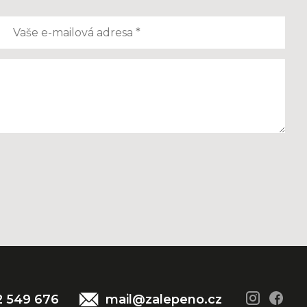
2 549 676
mail@zalepeno.cz